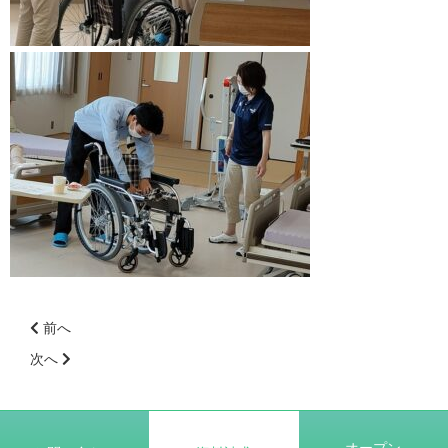
募集要項
学費支援・奨学金制度
オープンキャンパス
採用ご担当者様へ
アクセス・施設紹介
前へ
前
次へ
後
の
記