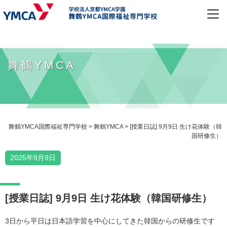
お問い合わせ
舞鶴YMCA
資料請求
オープンキャンパス
舞鶴YMCA国際福祉専門学校
>
舞鶴YMCA
>
[授業日誌] 9月9日 生け花体験（韓
国研修生）
ホーム
2025年9月9日
学校紹介
[授業日誌] 9月9日 生け花体験（韓国研修生）
学校概要
3日から平日は日本語学習を中心にしてきた韓国からの研修生です