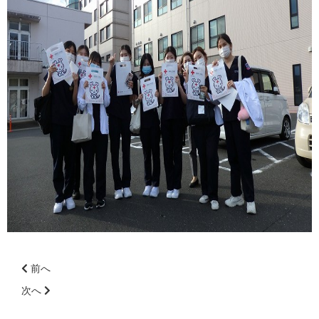
前へ
前
次へ
後