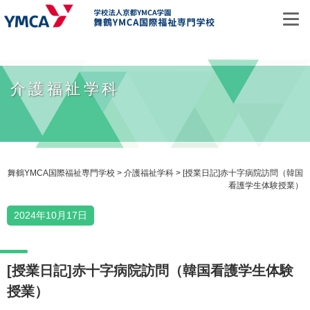
お問い合わせ
介護福祉学科
資料請求
オープンキャンパス
舞鶴YMCA国際福祉専門学校
>
介護福祉学科
>
[授業日記]赤十字病院訪問（韓国
看護学生体験授業）
ホーム
2024年10月17日
学校紹介
[授業日記]赤十字病院訪問（韓国看護学生体験
学校概要
授業）